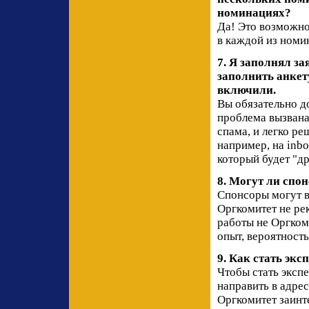
номинациях?
Да! Это возможно
в каждой из номи
7. Я заполнял за
заполнить анкету
включили.
Вы обязательно д
проблема вызвана
спама, и легко ре
например, на inb
который будет "д
8. Могут ли спо
Спонсоры могут в
Оргкомитет не ре
работы не Оргком
опыт, вероятност
9. Как стать экс
Чтобы стать эксп
направить в адре
Оргкомитет заинт