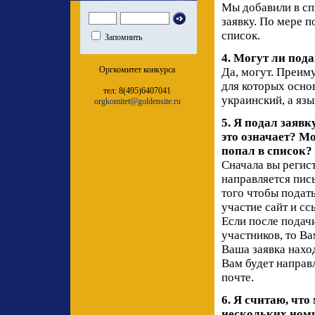
Мы добавили в сп
заявку. По мере 
список.
Запомнить
4. Могут ли под
Оргкомитет конкурса
Да, могут. Преим
для которых осно
тел: 8(495)6407041
украинский, а язы
orgkomitet@goldensite.ru
5. Я подал заявк
это означает? М
попал в список?
Сначала вы регис
направляется пис
того чтобы подать
участие сайт и сс
Если после подач
участников, то Ва
Ваша заявка наход
Вам будет направ
почте.
6. Я считаю, что
нескольких номи