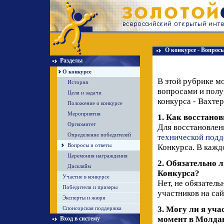
О конкурсе - Вопросы
Разделы
О конкурсе
В этой рубрике м
История
вопросами и полу
Цели и задачи
конкурса - Вахте
Положение о конкурсе
Мероприятия
1. Как восстано
Оргкомитет
Для восстановлен
Определение победителей
технической под
Вопросы и ответы
Конкурса. В кажд
Церемония награждения
2. Обязательно 
Дискляйм
Конкурса?
Участие в конкурсе
Нет, не обязатель
Победители и призеры
участников на сай
Эксперты и жюри
3. Могу ли я уч
Спонсорская поддержка
момент в Молдав
Вход в систему