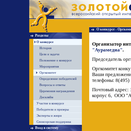
О конкурсе - Оргком
Разделы
О конкурсе
Организатор ин
История
"Аурамедиа"
.
Цели и задачи
Председатель орг
Положение о конкурсе
Мероприятия
Оргкомитет конку
Оргкомитет
Ваши предложения
Определение победителей
телефоны: 8(495)
Вопросы и ответы
Почтовый адрес: 
Церемония награждения
корпус 6, ООО "А
Дискляйм
Участие в конкурсе
Победители и призеры
Эксперты и жюри
Спонсорская поддержка
Вход в систему