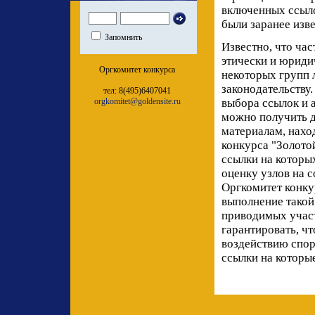
включенных ссыло
были заранее изв
Запомнить
Известно, что ча
этически и юриди
Оргкомитет конкурса
некоторых групп
законодательству
тел: 8(495)6407041
orgkomitet@goldensite.ru
выбора ссылок и 
можно получить д
материалам, нахо
конкурса "Золото
ссылки на которы
оценку узлов на с
Оргкомитет конкур
выполнение такой
приводимых участ
гарантировать, чт
воздействию спор
ссылки на которы