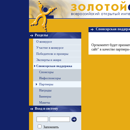
Спонсорская поддер
Разделы
О конкурсе
Оргкомитет будет признат
Участие в конкурсе
сайт" в качестве партнера
Победители и призеры
Эксперты и жюри
Спонсорская поддержка
Спонсоры
Инфоспонсоры
Партнеры
Награды
Баннеры
Макеты
Вход в систему
Запомнить