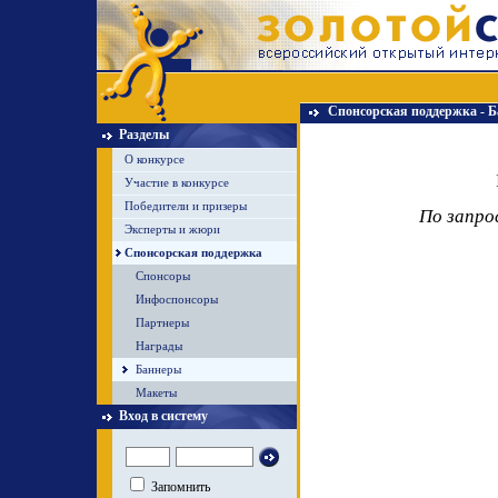
Спонсорская поддержка - 
Разделы
О конкурсе
Участие в конкурсе
Победители и призеры
По запро
Эксперты и жюри
Спонсорская поддержка
Спонсоры
Инфоспонсоры
Партнеры
Награды
Баннеры
Макеты
Вход в систему
Запомнить