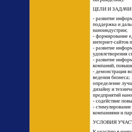
ЦЕЛИ И ЗАДАЧИ
- развитие инфор
поддержка и даль
наноиндустрии;
- формирование е
интернет-сайтов 
- развитие инфор
удовлетворения с
- развитие инфо
компаний, повыш
- демонстрация в
ведения бизнеса;
определение лучш
дизайну и технич
предприятий нан
- содействие пов
- стимулировани
компаниями и па
УСЛОВИЯ УЧАС
К участию в конк