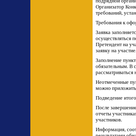
подрядной органи
Организатор Конк
требований, уста
Требования к офо
Заявка заполняетс
осуществляться п
Претендент на уч
заявку на участие
Заполнение пункто
обязательным. В с
рассматриваться н
Неотмеченные пун
можно приложить
Подведение итого
После завершение
отчеты участника
участников.
Информация, соот
результатами обн