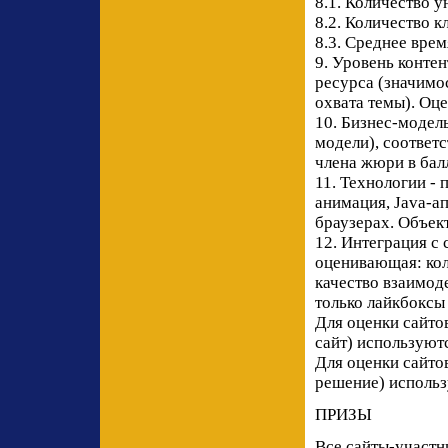
8.1. Количество у
8.2. Количество к
8.3. Среднее врем
9. Уровень конте
ресурса (значимос
охвата темы). Оц
10. Бизнес-модель
модели), соответ
члена жюри в бал
11. Технологии -
анимация, Java-ап
браузерах. Объек
12. Интеграция с
оценивающая: кол
качество взаимод
только лайкбоксы и
Для оценки сайт
сайт) используютс
Для оценки сайто
решение) использ
ПРИЗЫ
Все сайты-участн