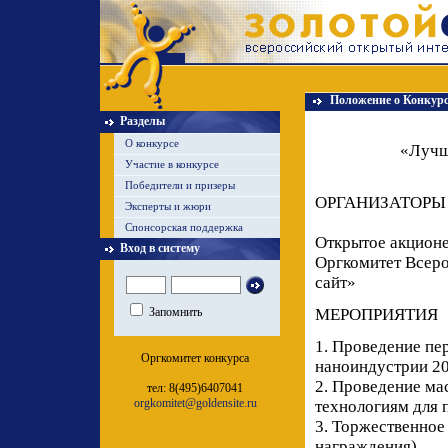
Положение о Конкурс
Разделы
О конкурсе
«Лучш
Участие в конкурсе
Победители и призеры
ОРГАНИЗАТОРЫ
Эксперты и жюри
Спонсорская поддержка
Открытое акцио
Вход в систему
Оргкомитет Всеро
сайт»
Запомнить
МЕРОПРИЯТИЯ
1. Проведение пе
Оргкомитет конкурса
наноиндустрии 2
2. Проведение ма
тел: 8(495)6407041
orgkomitet@goldensite.ru
технологиям для
3. Торжественное
награждения).