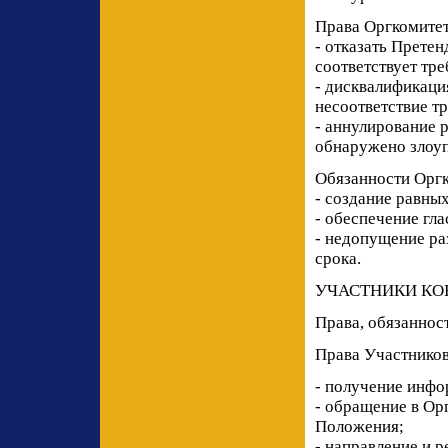
Права Оргкомите
- отказать Претен
соответствует тр
- дисквалификаци
несоответствие т
- аннулирование 
обнаружено злоу
Обязанности Орг
- создание равны
- обеспечение гл
- недопущение ра
срока.
УЧАСТНИКИ КО
Права, обязаннос
Права Участнико
- получение инфо
- обращение в Ор
Положения;
- направление и р