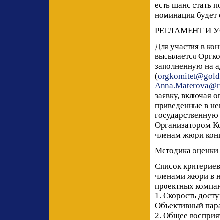
есть шанс стать 
номинации будет 
РЕГЛАМЕНТ И 
Для участия в ко
высылается Оргко
заполненную на а
(
orgkomitet@golde
Anna.Materova@r
заявку, включая о
приведенные в не
государственную 
Организатором Ко
членам жюри конк
Методика оценки
Список критериев
членами жюри в 
проектных компан
1. Скорость досту
Объективный пара
2. Общее восприя