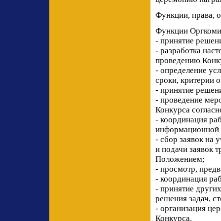
Функции, права, 
Функции Оргкоми
- принятие решен
- разработка нас
проведению Конк
- определение ус
сроки, критерии оц
- принятие решен
- проведение ме
Конкурса согласн
- координация р
информационной 
- сбор заявок на 
и подачи заявок 
Положением;
- просмотр, предв
- координация ра
- принятие други
решения задач, с
- организация це
Конкурса.