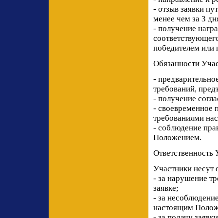
- отзыв заявки п
менее чем за 3 дн
- получение нагр
соответствующего
победителем или 
Обязанности Уча
- предварительно
требований, пред
- получение согла
- своевременное 
требованиями на
- соблюдение пра
Положением.
Ответственность 
Участники несут 
- за нарушение т
заявке;
- за несоблюдени
настоящим Полож
- за подачу заявк